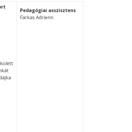
ort
Pedagógiai asszisztens
Farkas Adrienn
kolett
nkát
dajka