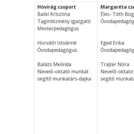
Hóvirág csoport
Margaréta cs
Batki Krisztina
Éles- Tóth Bog
Tagintézmény igazgató
Óvodapedagó
Mesterpedagógus
Horváth Istvánné
Eged Erika
Óvodapedagógus
Óvodapedagó
Balázs Melinda
Trajter Nóra
Nevelő-oktató munkát
Nevelő-oktató
segítő munkatárs-dajka
segítő munkat