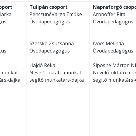
oport
Tulipán csoport
Napraforgó csop
lárka
PenczunéVarga Emőke
Arnhoffer Rita
gus
Óvodapedagógus
Óvodapedagógus
Szecskó Zsuzsanna
Ivocs Melinda
gus
Óvodapedagógus
Óvodapedagógus
Hajdó Réka
Siposné Márton Ni
 munkát
Nevelő-oktató munkát
Nevelő-oktató mu
árs-dajka
segítő munkatárs-dajka
segítő munkatárs-