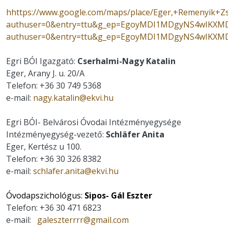
hhttps://www.google.com/maps/place/Eger,+Remenyik+Z
authuser=0&entry=ttu&g_ep=EgoyMDI1MDgyNS4wIKXMDSoA
authuser=0&entry=ttu&g_ep=EgoyMDI1MDgyNS4wIKX
Egri BÓI Igazgató:
Cserhalmi-Nagy Katalin
Eger, Arany J. u. 20/A
Telefon: +36 30 749 5368
e-mail:
nagy.katalin@ekvi.hu
Egri BÓI- Belvárosi Óvodai Intézményegysége
Intézményegység-vezető:
Schläfer Anita
Eger, Kertész u 100.
Telefon: +36 30 326 8382
e-mail:
schlafer.anita@ekvi.hu
Óvodapszichológus:
Sipos- Gál Eszter
Telefon: +36 30 471 6823
e-mail:
galeszterrrr@gmail.com