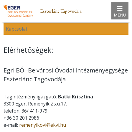
Eszterlánc Tagóvodája
MENÜ
Kapcsolat
Elérhetőségek:
Egri BÓI-Belvárosi Óvodai Intézményegysége
Eszterlánc Tagóvodája
Tagintézmény igazgató:
Batki Krisztina
3300 Eger, Remenyik Zs.u.17.
telefon: 36/ 411-979
+36 30 201 2986
e-mail:
remenyikovi@ekvi.hu